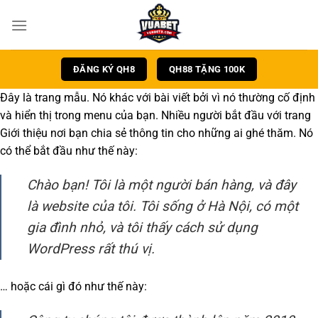
Chuyển
đến
nội
dung
ĐĂNG KÝ QH8
QH88 TẶNG 100K
Đây là trang mẫu. Nó khác với bài viết bởi vì nó thường cố định
và hiển thị trong menu của bạn. Nhiều người bắt đầu với trang
Giới thiệu nơi bạn chia sẻ thông tin cho những ai ghé thăm. Nó
có thể bắt đầu như thế này:
Chào bạn! Tôi là một người bán hàng, và đây
là website của tôi. Tôi sống ở Hà Nội, có một
gia đình nhỏ, và tôi thấy cách sử dụng
WordPress rất thú vị.
… hoặc cái gì đó như thế này: