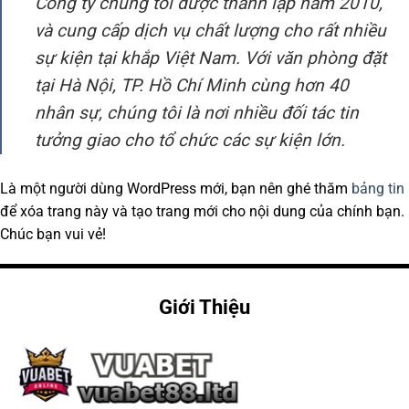
Công ty chúng tôi được thành lập năm 2010,
và cung cấp dịch vụ chất lượng cho rất nhiều
sự kiện tại khắp Việt Nam. Với văn phòng đặt
tại Hà Nội, TP. Hồ Chí Minh cùng hơn 40
nhân sự, chúng tôi là nơi nhiều đối tác tin
tưởng giao cho tổ chức các sự kiện lớn.
Là một người dùng WordPress mới, bạn nên ghé thăm
bảng tin
để xóa trang này và tạo trang mới cho nội dung của chính bạn.
Chúc bạn vui vẻ!
Giới Thiệu