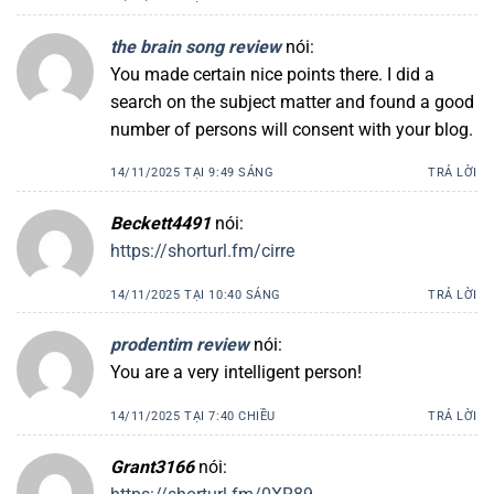
the brain song review
nói:
You made certain nice points there. I did a
search on the subject matter and found a good
number of persons will consent with your blog.
14/11/2025 TẠI 9:49 SÁNG
TRẢ LỜI
Beckett4491
nói:
https://shorturl.fm/cirre
14/11/2025 TẠI 10:40 SÁNG
TRẢ LỜI
prodentim review
nói:
You are a very intelligent person!
14/11/2025 TẠI 7:40 CHIỀU
TRẢ LỜI
Grant3166
nói: