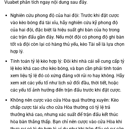
Vuabet phân tích ngay nội dung sau đây.
Nghiên cứu phong độ của hai đội: Trước khi đặt cược
vào kèo bóng đá tài xỉu, hãy nghiên cứu kỹ phong độ
của hai đội, đặc biệt là hiệu suất ghi bàn của họ trong
các trận đấu gần đây. Nếu một đội có phong độ ghi bàn
tốt và đội còn lại có hàng thủ yếu, kèo Tài sẽ là lựa chọn
hợp lý.
Tính toán tỷ lệ kèo hợp lý: Đôi khi nhà cái sẽ cung cấp tỷ
lệ kèo khá cao cho kèo bóng, và bạn cần phải tính toán
xem liệu tỷ lệ đó có xứng đáng với rủi ro hay không. Hãy
xem xét các yếu tố như lịch sử đối đầu, thời tiết, hoặc
các yếu tố ảnh hưởng đến trận đấu trước khi đặt cược.
Không nên cược vào cửa Hòa quá thường xuyên: Kèo
chấp cược tài xỉu cho cửa Hòa thường có tỷ lệ trả
thưởng khá cao, nhưng xác suất để trận đấu kết thúc
hòa bàn thắng thấp. Bạn chỉ nên cược vào cửa Hòa khi
thực sự có lý do hợp lý, ví dụ như khi trận đấu có sự cân