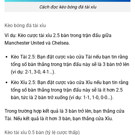
Cách đọc kèo bóng đá tài xỉu
Kèo bóng đá tài xỉu
Ví dụ: Kèo cược tài xỉu 2.5 bàn trong trận đấu giữa
Manchester United và Chelsea.
Kèo Tài 2.5: Bạn đặt cược vào cửa Tài nếu bạn tin rằng
tổng số bàn thắng trong trận đấu này sẽ là 3 bàn trở lên
(ví dụ: 2-1, 3-0, 4-1…).
Kèo Xỉu 2.5: Bạn đặt cược vào cửa Xỉu nếu bạn tin rằng
tổng số bàn thắng trong trận đấu này sẽ là ít hơn 2.5
bàn, tức là 2 bàn trở xuống (ví dụ: 1-1, 1-0, 0-0…).
Trong trường hợp kết quả là 3 bàn trở lên, bạn thắng cửa
Tài. Nếu kết quả là ít hơn 3 bàn, bạn thắng cửa Xỉu.
Kèo tài xỉu 0.5 bàn (tỷ lệ cược thấp)