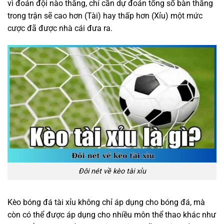
vì đoán đội nào thắng, chỉ cần dự đoán tổng số bàn thắng
trong trận sẽ cao hơn (Tài) hay thấp hơn (Xỉu) một mức
cược đã được nhà cái đưa ra.
Đôi nét về kèo tài xỉu
Kèo bóng đá tài xỉu không chỉ áp dụng cho bóng đá, mà
còn có thể được áp dụng cho nhiều môn thể thao khác như