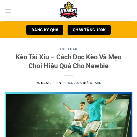
Chuyển
đến
nội
dung
ĐĂNG KÝ QH8
QH88 TẶNG 100K
THỂ THAO
Kèo Tài Xỉu – Cách Đọc Kèo Và Mẹo
Chơi Hiệu Quả Cho Newbie
ĐÃ ĐĂNG TRÊN
29/03/2025
BỞI
ADMIN