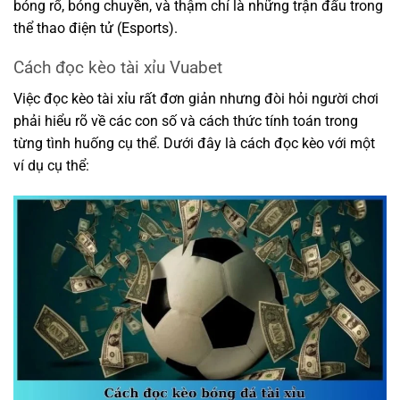
bóng rổ, bóng chuyền, và thậm chí là những trận đấu trong
thể thao điện tử (Esports).
Cách đọc kèo tài xỉu Vuabet
Việc đọc kèo tài xỉu rất đơn giản nhưng đòi hỏi người chơi
phải hiểu rõ về các con số và cách thức tính toán trong
từng tình huống cụ thể. Dưới đây là cách đọc kèo với một
ví dụ cụ thể: